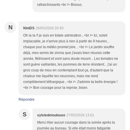
rafraichissants.<br /> Bisous.
N
NiniDS
26/05/2026 20:40
Oh la la !! je suis en totale admiration...<br /> Ici, soleil
implacable, je n'arrive plus à rien à partir de 9 heures...
chaque jour la météo promet pire... <br /> Le jardin souffre
déjà, mes semis de zinnia que j'avais bien réussis cette
année, flétrissent et vont sans doute mourir... Les tomates ne
sont guère vaillantes, les pommes de terre résistent... j'ai un
gros coup de mou en contemplant tout ça, d'autant que la
chaleur me liquéfie les neurones, mais me rend
complètement léthargique...<br /> J'admire ta belle énergie !
<br /> Bon courage pour la reprise, bises
Répondre
S
sylviedetoulouse
27/05/2026 13:01
Merci.Hier aucun courage dans la soirée après la
journée au bureau. Si elle était moins fatigante