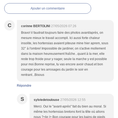
Ajouter un commentaire
C
corinne BERTOLINI
27/05/2026 07:26
Bravo! il faudrait toujours faire des photos avant/après, on
mesure mieux le travail accompli. Ici aussi forte chaleur
insolite, les hortensias avaient piteuse mine hier aprem, sous
32° à l'ombre! Impossible de jardiner, on s'active mollement
dans la maison heureusement fraîche...quant à la mer, elle
reste trop froide pour y nager, seule la marche y est possible
pour moi.Bonne reprise, tu vas encore avoir chaud.et bon
courage pour les arrosages du jardin le soir en
rentrant...Bisous
Répondre
S
sylviedetoulouse
27/05/2026 12:55
Merci. Oui le "avant-après" fait du bien au moral. Si
même les hortensias bretons font la tête où allons
nous ?<br /> Bon courage pour les bains de pieds