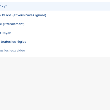
 DayZ
 a 13 ans (et vous l'avez ignoré)
e (littéralement)
im Rayan
 toutes les règles
s les jeux vidéo
us choquant de Rockstar ? - Le scandale BULLY
e plus moche de Steam
du RÊVE tourne au CAUCHEMAR
pendant 8 heures
it… à tort
umiliés par un jeu vidéo