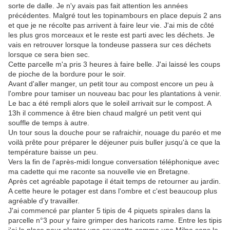
sorte de dalle. Je n'y avais pas fait attention les années
précédentes. Malgré tout les topinambours en place depuis 2 ans
et que je ne récolte pas arrivent à faire leur vie. J'ai mis de côté
les plus gros morceaux et le reste est parti avec les déchets. Je
vais en retrouver lorsque la tondeuse passera sur ces déchets
lorsque ce sera bien sec.
Cette parcelle m'a pris 3 heures à faire belle. J'ai laissé les coups
de pioche de la bordure pour le soir.
Avant d'aller manger, un petit tour au compost encore un peu à
l'ombre pour tamiser un nouveau bac pour les plantations à venir.
Le bac a été rempli alors que le soleil arrivait sur le compost. A
13h il commence à être bien chaud malgré un petit vent qui
souffle de temps à autre.
Un tour sous la douche pour se rafraichir, nouage du paréo et me
voilà prête pour préparer le déjeuner puis buller jusqu'à ce que la
température baisse un peu.
Vers la fin de l'après-midi longue conversation téléphonique avec
ma cadette qui me raconte sa nouvelle vie en Bretagne.
Après cet agréable papotage il était temps de retourner au jardin.
A cette heure le potager est dans l'ombre et c'est beaucoup plus
agréable d'y travailler.
J'ai commencé par planter 5 tipis de 4 piquets spirales dans la
parcelle n°3 pour y faire grimper des haricots rame. Entre les tipis