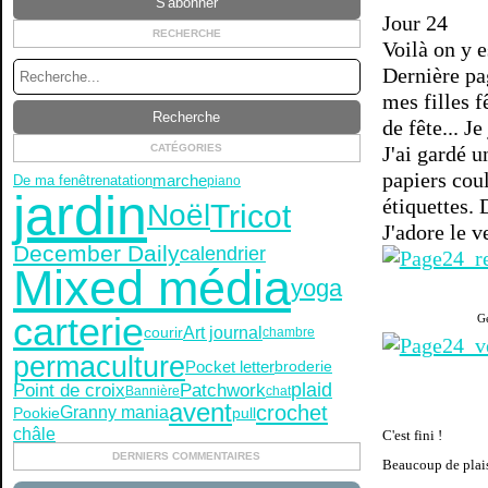
Jour 24
RECHERCHE
Voilà on y es
Dernière pa
mes filles 
de fête... J
CATÉGORIES
J'ai gardé 
papiers coul
marche
De ma fenêtre
natation
piano
jardin
étiquettes. 
Tricot
Noël
J'adore le v
December Daily
calendrier
Mixed média
yoga
carterie
Ge
Art journal
courir
chambre
permaculture
Pocket letter
broderie
Point de croix
plaid
Patchwork
Bannière
chat
avent
crochet
Granny mania
Pookie
pull
châle
C'est fini !
DERNIERS COMMENTAIRES
Beaucoup de plaisir