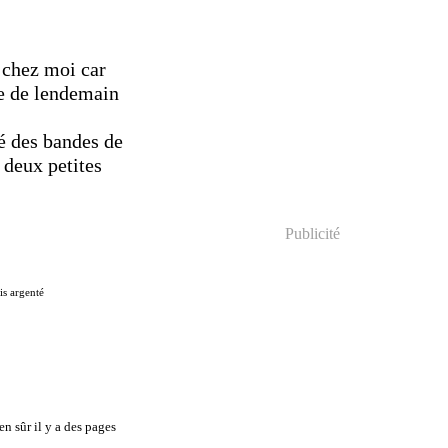
 chez moi car
de de lendemain
té des bandes de
 deux petites
Publicité
is argenté
en sûr il y a des pages