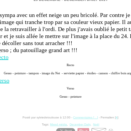
sympa avec un effet neige un peu bricolé. Par contre je
 image qui tranche trop par sa couleur vieux papier. Il a
e la retravailler à l'ordi. De plus j'avais oublié le petit 
ur et je suis allée le mettre sur l'image à la place du 24.
décoller sans tout arracher !!!
erso ; du patouillage grand art !!!
Recto
Gesso - peinture - tampon - image du Net - serviette papier - étoiles - canson - chiffre bois ar
Verso
Gesso - peinture
Posté par sylviedetoulouse à 12:00 -
Commentaires [
…
]
- Permalien [
#
]
Tags:
Mixed média
,
December Daily
,
Noël