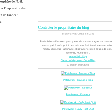
tmosphère de Noël.
our l'impression des
n de l'année !
s.
Contacter le propriétaire du blog
BIENVENUE CHEZ SYLVIE
Petits billets d'humeur pour parler de mes ouvrages ou travau
cours, patchwork, point de croix, crochet, tricot, carterie, mix
média, digiscrap, jardinage et potager et mes coups de cœu
lectures, musiques...
Accueil du blog
Créer un blog avec CanalBlog
ALBUMS PHOTOS
Patchwork : Maisons Tilda
Patchwork : Douceur
Patchwork : Sally Post Quilt