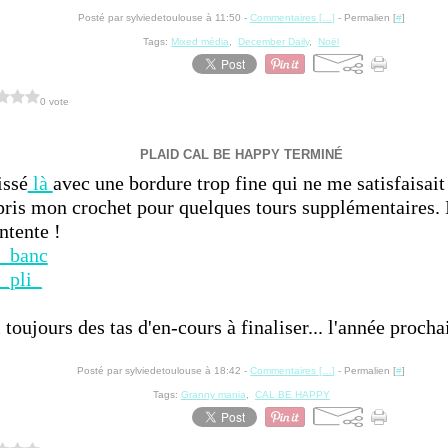
Posté par sylviedetoulouse à 11:50 -
Commentaires [
…
]
- Permalien [
#
]
Tags:
Mixed média
,
December Daily
,
Noël
0 vote
PLAID CAL BE HAPPY TERMINÉ
issé
là
avec une bordure trop fine qui ne me satisfaisait
epris mon crochet pour quelques tours supplémentaires. I
ontente !
i toujours des tas d'en-cours à finaliser... l'année procha
Posté par sylviedetoulouse à 18:42 -
Commentaires [
…
]
- Permalien [
#
]
Tags:
Granny mania
,
CAL BE HAPPY