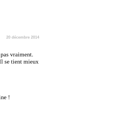
20 décembre 2014
 pas vraiment.
l se tient mieux
ine !