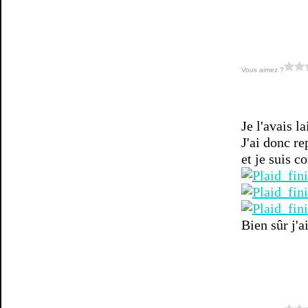
Vous aimez ?
Je l'avais la
J'ai donc r
et je suis c
Bien sûr j'a