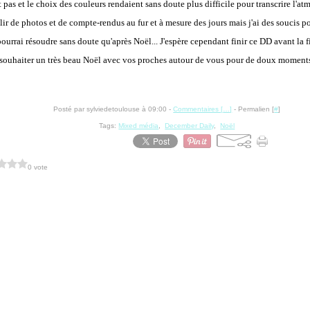
 pas et le choix des couleurs rendaient sans doute plus difficile pour transcrire l'a
lir de photos et de compte-rendus au fur et à mesure des jours mais j'ai des soucis p
ourrai résoudre sans doute qu'après Noël... J'espère cependant finir ce DD avant la fi
s souhaiter un très beau Noël avec vos proches autour de vous pour de doux moment
Posté par sylviedetoulouse à 09:00 -
Commentaires [
…
]
- Permalien [
#
]
Tags:
Mixed média
,
December Daily
,
Noël
0 vote