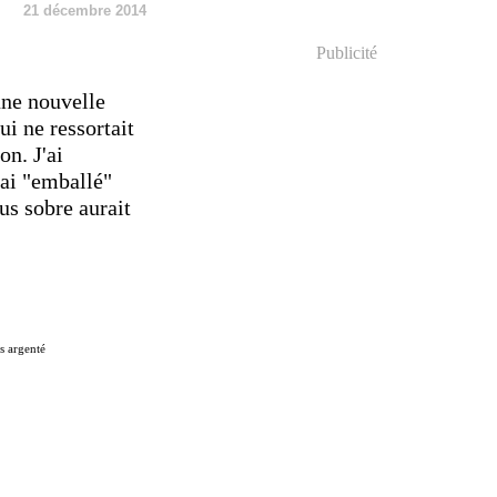
21 décembre 2014
Publicité
une nouvelle
ui ne ressortait
n. J'ai
'ai "emballé"
us sobre aurait
is argenté