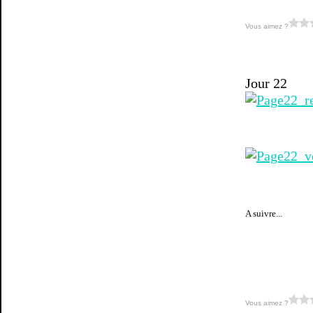
Vous aimez ?
Jour 22
A suivre...
Vous aimez ?