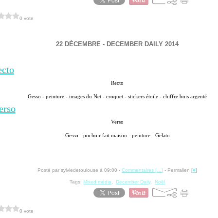
0 vote
22 DÉCEMBRE - DECEMBER DAILY 2014
Recto
Gesso - peinture - images du Net - croquet - stickers étoile - chiffre bois argenté
Verso
Gesso - pochoir fait maison - peinture - Gelato
Posté par sylviedetoulouse à 09:00 -
Commentaires [
…
]
- Permalien [
#
]
Tags:
Mixed média
,
December Daily
,
Noël
0 vote