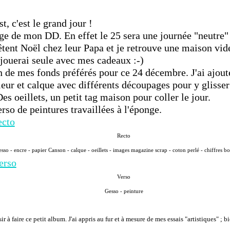
t, c'est le grand jour !
ge de mon DD. En effet le 25 sera une journée "neutre"
fêtent Noël chez leur Papa et je retrouve une maison vi
e jouerai seule avec mes cadeaux :-)
un de mes fonds préférés pour ce 24 décembre. J'ai ajou
eur et calque avec différents découpages pour y glisser
Des oeillets, un petit tag maison pour coller le jour.
erso de peintures travaillées à l'éponge.
Recto
sso - encre - papier Canson - calque - oeillets - images magazine scrap - coton perlé - chiffres bo
Verso
Gesso - peinture
 à faire ce petit album. J'ai appris au fur et à mesure de mes essais "artistiques" ; bi