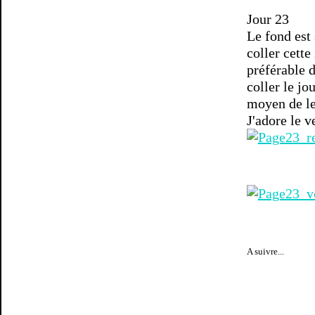
Jour 23
Le fond est 
coller cette
préférable d
coller le jo
moyen de le 
J'adore le v
A suivre...