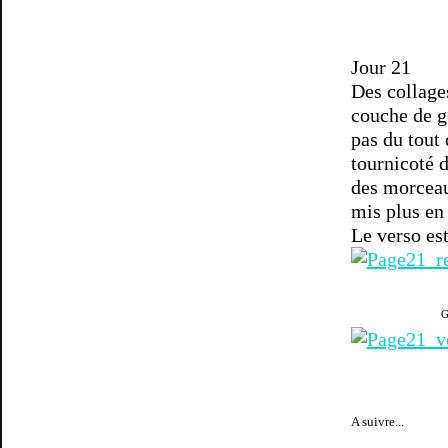
Jour 21
Des collages
couche de ge
pas du tout
tournicoté d
des morceau
mis plus en 
Le verso est
G
A suivre...