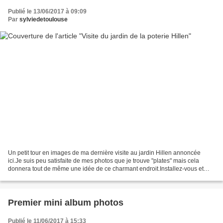
Publié le 13/06/2017 à 09:09
Par
sylviedetoulouse
Un petit tour en images de ma dernière visite au jardin Hillen annoncée
ici.Je suis peu satisfaite de mes photos que je trouve "plates" mais cela
donnera tout de même une idée de ce charmant endroit.Installez-vous et
c'est parti ! Les abords de la maison...
Premier mini album photos
Publié le 11/06/2017 à 15:33