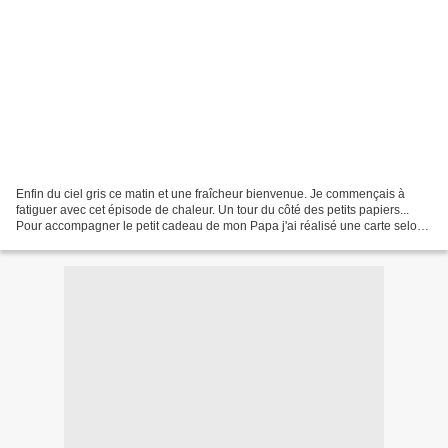
Enfin du ciel gris ce matin et une fraîcheur bienvenue. Je commençais à
fatiguer avec cet épisode de chaleur. Un tour du côté des petits papiers...
Pour accompagner le petit cadeau de mon Papa j'ai réalisé une carte selon
un sketch proposé ce mois de...