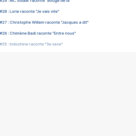
#29 : MC Solaar raconte "Bouge de là"
28 : Lorie raconte "Je vais vite"
#27 : Christophe Willem raconte "Jacques a dit"
#26 : Chimène Badi raconte "Entre nous"
#25 : Indochine raconte "3e sexe"
#24 : Zaho raconte "C'est chelou"
#23 : Patrick Bruel raconte "Au café des délices"
#22 : Kyo raconte "Le chemin"
#21 : Nolwenn Leroy raconte "Cassé"
#20 : Patrick Hernandez raconte "Born to be alive"
#19 : Lorie raconte "Près de moi"
#18 : Michael Jones raconte "A nos actes manqués" (avec Jean-Jacque
#17 : Khaled raconte "Aïcha"