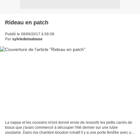
Rideau en patch
Publié le 08/06/2017 à 09:58
Par
sylviedetoulouse
La nappe et les coussins m'ont donné envie de ressortir les petits carrés de
tissus que j'avais commencé à découper l'été dernier sur une lubie
soudaine. Dans ma chambre-boudoir-créatif il y a une porte-fenêtre avec un
volet (et un rideau !!!) côté chambre...