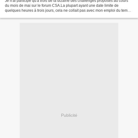
Je n'ai participé qu'à trois de la dizaine des challenges proposés au cours
du mois de mai sur le forum CSA.La plupart ayant une date limite de
quelques heures à trois jours, cela ne collait pas avec mon emploi du temps
voué au jardin. De plus je pense...
Publicité