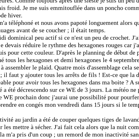
eures. Comme toujours après une sieste je suis un peu d
vais froid. Je me suis emmitouflée dans un poncho comm
de hiver.
'a téléphoné et nous avons papoté longuement alors que
nuages avant de se coucher ; il était temps.
i dominical peu actif si ce n'est un peu de crochet. J'ai
je devais réduire le rythme des hexagones rouges car j'a
s pour cette couleur. D'après le planning de début de p
né tous les hexagones et demi hexagones le 4 septembr
 assembler le plaid. Quatre mois d'assemblage cela s
; il faut y ajouter tous les arrêts de fils ! Est-ce que la
able pour avoir tous les hexagones dans ma boite ? A su
é a été décrescendo sur ce WE de 3 jours. La météo ne 
le WE prochain donc j'aurai une possibilité pour pourfe
prendre en congés mon vendredi dans 15 jours si le temp
ivité au jardin a été de couper quelques tiges de lavan
r les mettre à sécher. J'ai fait cela alors que la nuit c
la m'a pris d'un coup ; un remord de mon inactivité san