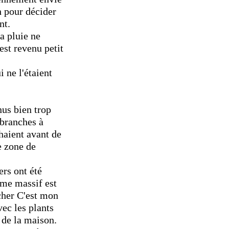
h pour décider
nt.
la pluie ne
est revenu petit
 ne l'étaient
nus bien trop
 branches à
haient avant de
e zone de
ers ont été
erme massif est
cher C'est mon
vec les plants
 de la maison.