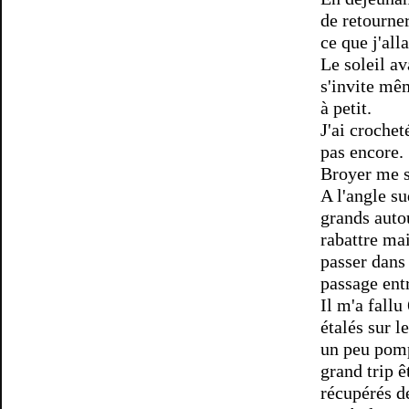
de retourne
ce que j'all
Le soleil av
s'invite mêm
à petit.
J'ai crochet
pas encore.
Broyer me s
A l'angle su
grands auto
rabattre mai
passer dans 
passage entr
Il m'a fallu
étalés sur l
un peu pomp
grand trip ê
récupérés d