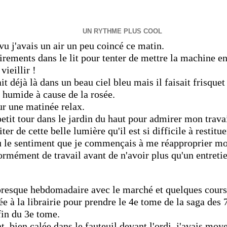
UN RYTHME PLUS COOL
 j'avais un air un peu coincé ce matin.
irements dans le lit pour tenter de mettre la machine en
vieillir !
ait déjà là dans un beau ciel bleu mais il faisait frisquet
 humide à cause de la rosée.
ur une matinée relax.
 petit tour dans le jardin du haut pour admirer mon travai
iter de cette belle lumière qu'il est si difficile à restit
u le sentiment que je commençais à me réapproprier m
normément de travail avant de n'avoir plus qu'un entreti
 presque hebdomadaire avec le marché et quelques cours
ée à la librairie pour prendre le 4e tome de la saga des 
fin du 3e tome.
t, bien calée dans le fauteuil devant l'ordi, j'avais mo