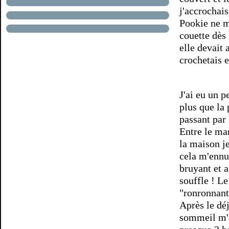
j'accrochais
Pookie ne m'
couette dès 
elle devait 
crochetais 
J'ai eu un p
plus que la 
passant par 
Entre le ma
la maison je
cela m'ennui
bruyant et 
souffle ! Le
"ronronnant
Après le dé
sommeil m'a