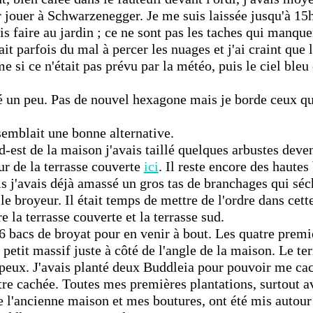
r jouer à Schwarzenegger. Je me suis laissée jusqu'à 15
ais faire au jardin ; ce ne sont pas les taches qui manque
ait parfois du mal à percer les nuages et j'ai craint que 
e si ce n'était pas prévu par la météo, puis le ciel bleu 
é un peu. Pas de nouvel hexagone mais je borde ceux qui
emblait une bonne alternative.
d-est de la maison j'avais taillé quelques arbustes deve
ur de la terrasse couverte
ici
. Il reste encore des hautes
s j'avais déjà amassé un gros tas de branchages qui séc
le broyeur. Il était temps de mettre de l'ordre dans cett
e la terrasse couverte et la terrasse sud.
 6 bacs de broyat pour en venir à bout. Les quatre premi
e petit massif juste à côté de l'angle de la maison. Le t
eux. J'avais planté deux Buddleia pour pouvoir me ca
tre cachée. Toutes mes premières plantations, surtout a
e l'ancienne maison et mes boutures, ont été mis autour