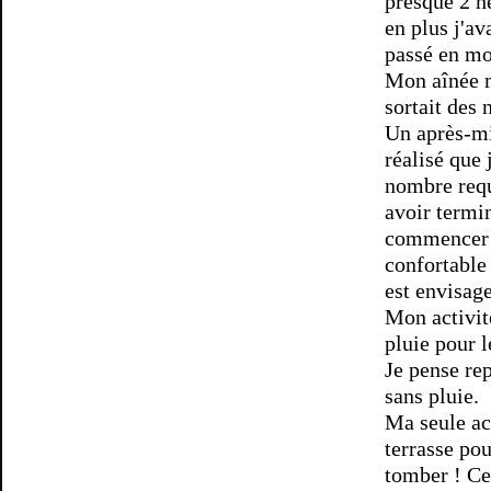
presque 2 h
en plus j'a
passé en mo
Mon aînée m
sortait des 
Un après-mid
réalisé que 
nombre requi
avoir termi
commencer à
confortable 
est envisage
Mon activit
pluie pour 
Je pense re
sans pluie.
Ma seule act
terrasse pou
tomber ! Ce