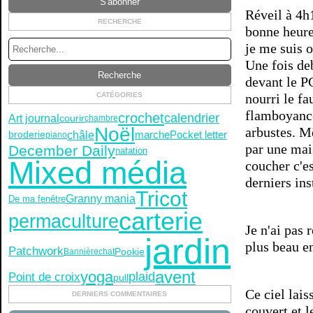
Réveil à 4h1
RECHERCHE
bonne heure
je me suis o
Une fois deb
devant le PC
CATÉGORIES
nourri le fa
flamboyance
crochet
calendrier
Art journal
courir
chambre
Noël
arbustes. M
châle
marche
Pocket letter
broderie
piano
par une mais
December Daily
natation
Mixed média
coucher c'e
derniers ins
Tricot
Granny mania
De ma fenêtre
carterie
permaculture
Je n'ai pas 
jardin
plus beau en
Patchwork
Pookie
Bannière
chat
avent
yoga
Point de croix
plaid
pull
Ce ciel lais
DERNIERS COMMENTAIRES
couvert et l