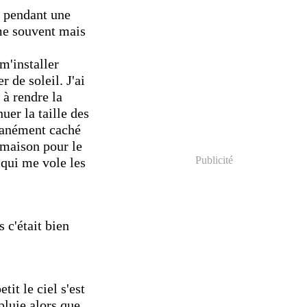
t pendant une
mme souvent mais
m'installer
r de soleil. J'ai
 à rendre la
er la taille des
ntanément caché
a maison pour le
Publicité
 qui me vole les
 c'était bien
tit le ciel s'est
pluie alors que