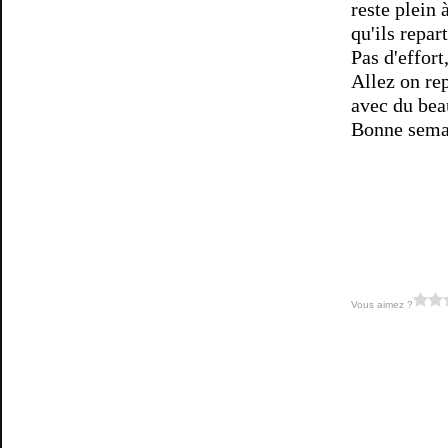
reste plein 
qu'ils repar
Pas d'effort
Allez on rep
avec du bea
Bonne sema
Vous aimez ?