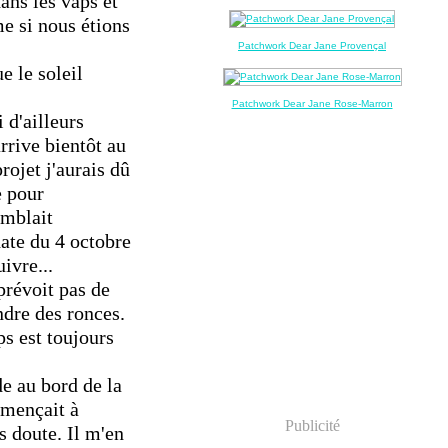
ans les vaps et
e si nous étions
Patchwork Dear Jane Provençal
 le soleil
Patchwork Dear Jane Rose-Marron
 d'ailleurs
rrive bientôt au
rojet j'aurais dû
e pour
emblait
 date du 4 octobre
ivre...
prévoit pas de
ndre des ronces.
s est toujours
de au bord de la
ommençait à
Publicité
s doute. Il m'en