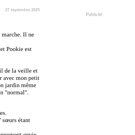
27 septembre 2025
Publicité
 marche. Il ne
 et Pookie est
l de la veille et
uer avec mon petit
on jardin même
en "normal".
es.
7 sœurs étant
yennement envie