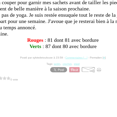
à couper pour garnir mes sachets avant de tailler les pi
tent de belle manière à la saison prochaine.
, pas de yoga. Je suis restée ensuquée tout le reste de la
art pour une semaine. J'avoue que je resterai bien à la
u temps annoncé.
ine.
Rouges
: 81 dont 81 avec bordure
Verts
: 87 dont 80 avec bordure
Posté par sylviedetoulouse à 23:59 -
Commentaires [
…
]
- Permalien [
#
]
Tags:
jardin
,
crochet
,
plaid
0 vote