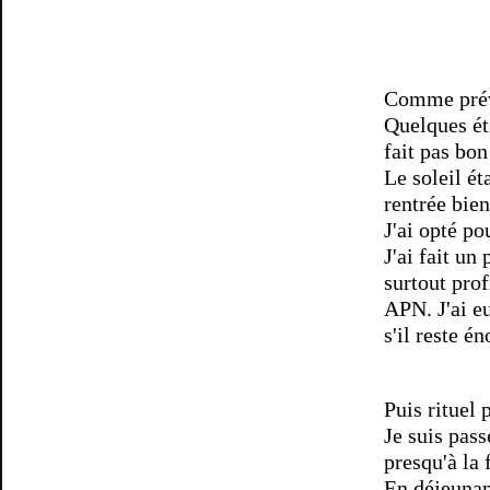
Comme prévu
Quelques ét
fait pas bon 
Le soleil ét
rentrée bien
J'ai opté po
J'ai fait un
surtout prof
APN. J'ai e
s'il reste é
Puis rituel
Je suis pass
presqu'à la 
En déjeunan