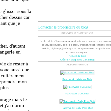
e glisser sous la
cher dessus car
dant que je
Contacter le propriétaire du blog
BIENVENUE CHEZ SYLVIE
Petits billets d'humeur pour parler de mes ouvrages ou travau
her, d'autant
cours, patchwork, point de croix, crochet, tricot, carterie, mix
média, digiscrap, jardinage et potager et mes coups de cœu
langerie en
lectures, musiques...
Accueil du blog
Créer un blog avec CanalBlog
ie de rester à
ALBUMS PHOTOS
avoue aussi que
ticulièrement
Patchwork : Maisons Tilda
 reprendre mon
 plus
Patchwork : Douceur
ourage mais le
t j'ai dormi
Patchwork : Sally Post Quilt