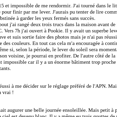
5 et impossible de me rendormir. J'ai tourné dans le li
 pour finir par me lever. J'aurais pu tenter de lire co
bstinée à garder les yeux fermés sans succès.
out j'ai rangé deux trois trucs dans la maison avant de 
. Vers 7h j'ai ouvert à Pookie. Il y avait un superbe leve
uve et suis sortie faire des photos mais je n'ai pas réussi
 des couleurs. En tout cas cela m'a encouragée à continu
ême si, selon la période, le lever du soleil sera mome
on voisine, je pourrai en profiter. De l'autre côté de l
st impossible car il y a un énorme bâtiment trop proche
tants.
réussi à me décider sur le réglage préféré de l'APN. Mais
 vrai !
sait augurer une belle journée ensoleillée. Mais petit à pe
e ciel est devenu blanc. Il y a même eu trois gouttes de 