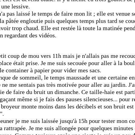
 une lessive.
a pas laissé le temps de faire mon lit ; elle est venue s
la pâtée engloutie puis quelques temps plus tard se cou
avoir trop chaud. Elle est restée là toute la matinée pen
en regardant des vidéos.
etit coup de mou vers 11h mais je n'allais pas me recouc
place était prise. Je me suis secouée pour aller à la bou
le container à papier pour vider mes sacs.
nque de sommeil, le temps maussade et une certaine env
 ne me sentais pas très motivée pour aller au jardin. J'
e de faire du bruit un dimanche. Ce taille-haie est par
agaçant même si je fais des pauses silencieuses... pour
 broyeur monte moins dans les décibels et son bruit est
".
jeuner je me suis laissée jusqu'à 15h pour tester mon c
 rattrapée. Je me suis allongée pour quelques minutes e