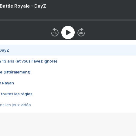
 Battle Royale - DayZ
 DayZ
 a 13 ans (et vous l'avez ignoré)
e (littéralement)
im Rayan
 toutes les règles
s les jeux vidéo
us choquant de Rockstar ? - Le scandale BULLY
e plus moche de Steam