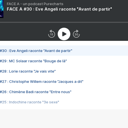
FACE A - un podcast Purecharts
FACE A #30 : Eve Angeli raconte "Avant de partir"
#30 : Eve Angeli raconte "Avant de partir"
#29 : MC Solaar raconte "Bouge de là"
28 : Lorie raconte "Je vais vite"
#27 : Christophe Willem raconte "Jacques a dit"
#26 : Chimène Badi raconte "Entre nous"
#25 : Indochine raconte "3e sexe"
#24 : Zaho raconte "C'est chelou"
#23 : Patrick Bruel raconte "Au café des délices"