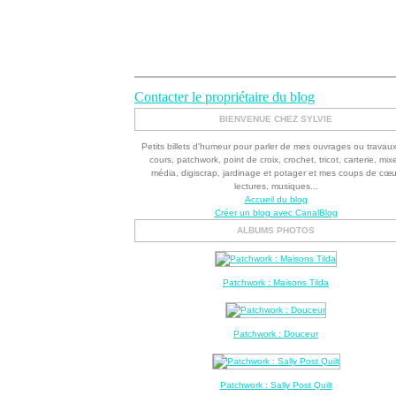
Contacter le propriétaire du blog
BIENVENUE CHEZ SYLVIE
Petits billets d'humeur pour parler de mes ouvrages ou travau
cours, patchwork, point de croix, crochet, tricot, carterie, mix
média, digiscrap, jardinage et potager et mes coups de cœu
lectures, musiques...
Accueil du blog
Créer un blog avec CanalBlog
ALBUMS PHOTOS
Patchwork : Maisons Tilda
Patchwork : Douceur
Patchwork : Sally Post Quilt