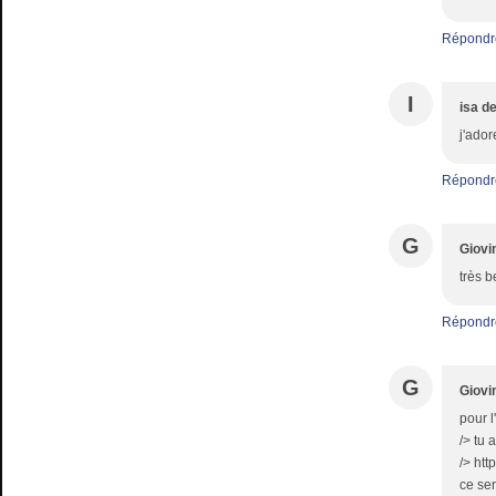
Répondr
I
isa d
j'ador
Répondr
G
Giovi
très b
Répondr
G
Giovi
pour l
/> tu 
/> ht
ce ser