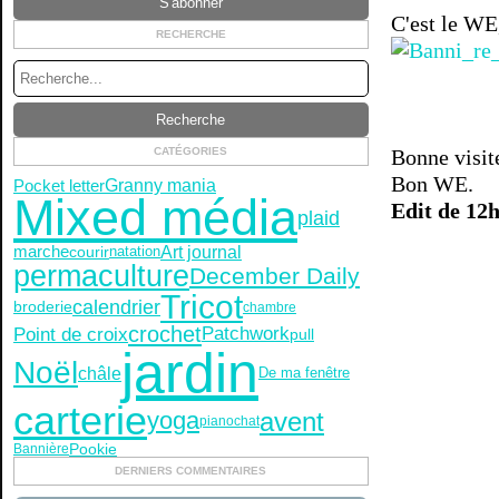
C'est le WE,
RECHERCHE
CATÉGORIES
Bonne visit
Bon WE.
Pocket letter
Granny mania
Mixed média
Edit de 12
plaid
marche
Art journal
courir
natation
permaculture
December Daily
Tricot
calendrier
broderie
chambre
crochet
Point de croix
Patchwork
pull
jardin
Noël
châle
De ma fenêtre
carterie
avent
yoga
piano
chat
Pookie
Bannière
DERNIERS COMMENTAIRES