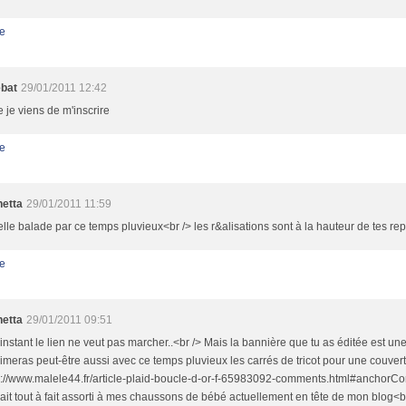
e
ebat
29/01/2011 12:42
e je viens de m'inscrire
e
netta
29/01/2011 11:59
elle balade par ce temps pluvieux<br /> les r&alisations sont à la hauteur de tes r
e
netta
29/01/2011 09:51
'instant le lien ne veut pas marcher..<br /> Mais la bannière que tu as éditée est un
aimeras peut-être aussi avec ce temps pluvieux les carrés de tricot pour une couver
tp://www.malele44.fr/article-plaid-boucle-d-or-f-65983092-comments.html#anchorCo
ait tout à fait assorti à mes chaussons de bébé actuellement en tête de mon blog<