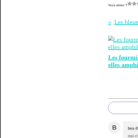
Vous aimez ?
Les bleuet
Les fourmi
elles amphi
B
bea 4
moi c'