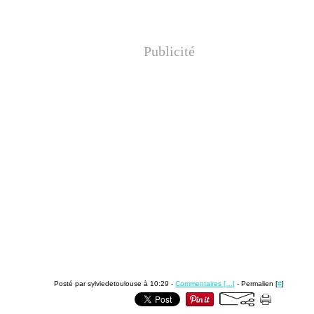
Publicité
Posté par sylviedetoulouse à 10:29 -
Commentaires [
…
]
- Permalien [
#
]