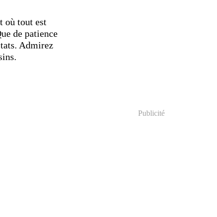
t où tout est
Que de patience
ltats. Admirez
sins.
Publicité